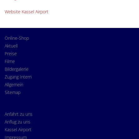
Website Kassel Airport
Online-Shop
Aktuell
Preise
Filme
Bildergalerie
Zugang Intern
Allgemein
Sitemap
Anfahrt zu uns
Anflug zu uns
Kassel Airport
Impressum