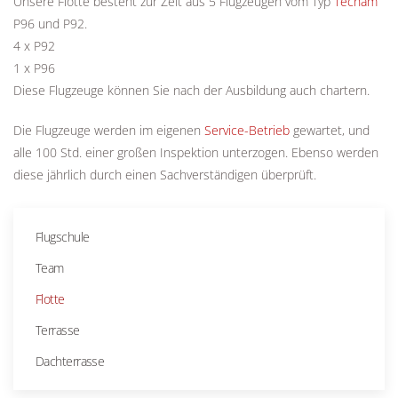
Unsere Flotte besteht zur Zeit aus 5 Flugzeugen vom Typ
Tecnam
P96 und P92.
4 x P92
1 x P96
Diese Flugzeuge können Sie nach der Ausbildung auch chartern.
Die Flugzeuge werden im eigenen
Service-Betrieb
gewartet, und
alle 100 Std. einer großen Inspektion unterzogen. Ebenso werden
diese jährlich durch einen Sachverständigen überprüft.
Flugschule
Team
Flotte
Terrasse
Dachterrasse