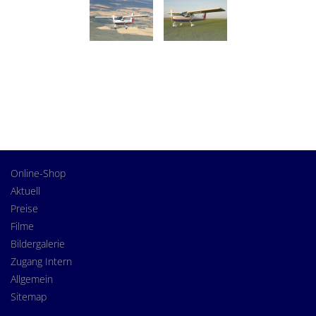
Online-Shop
Aktuell
Preise
Filme
Bildergalerie
Zugang Intern
Allgemein
Sitemap