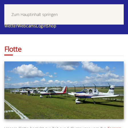
Zum Hauptinhalt springen
Wetter
Webcams
Login
Shop
Flotte