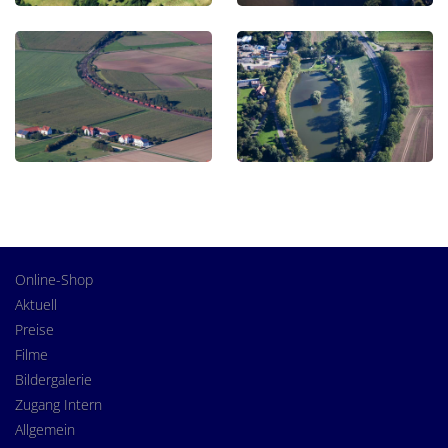
Online-Shop
Aktuell
Preise
Filme
Bildergalerie
Zugang Intern
Allgemein