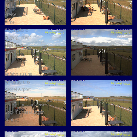
17
18
Aktuell
Preise
Filme
Bildergalerie
Zugang Intern
Allgemein
19
20
Sitemap
Anfahrt zu uns
Anflug zu uns
Kassel Airport
Impressum
21
22
Datenschutzhinweise
Cookie Einstellungen
Kontakt