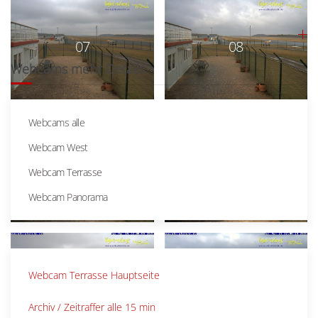
Woche 27-52
07
08
Webcams mehr Details
Webcams alle
Webcam West
09
10
Webcam Terrasse
Webcam Panorama
Webcam Terrasse Hauptseite
11
12
Archiv / Zeitraffer alle 15 min