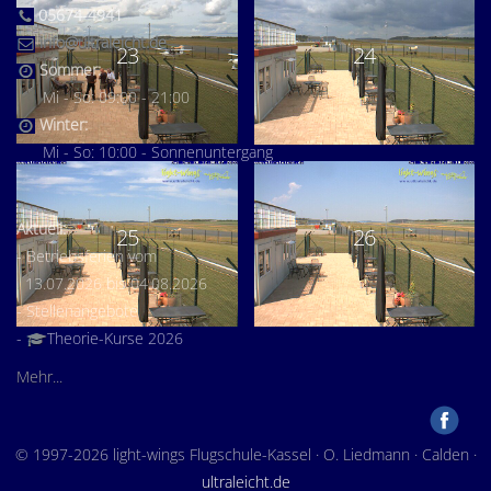
05674-4941
info@ultraleicht.de
23
24
Sommer:
Mi - So: 09:00 - 21:00
Winter:
Mi - So: 10:00 - Sonnenuntergang
Aktuell:
25
26
- Betriebsferien vom
13.07.2026 bis 04.08.2026
- Stellenangebote
-
Theorie-Kurse 2026
Mehr...
© 1997-2026 light-wings Flugschule-Kassel · O. Liedmann · Calden ·
ultraleicht.de