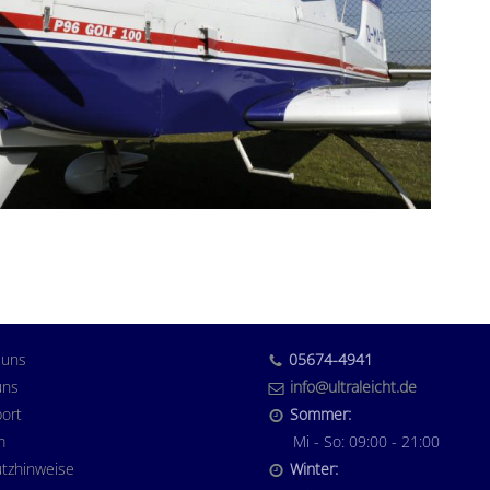
 uns
05674-4941
uns
info@ultraleicht.de
port
Sommer:
m
Mi - So: 09:00 - 21:00
tzhinweise
Winter: