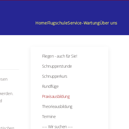
Home
Flugschule
Service-Wartung
Über uns
Fliegen - auch für Sie!
Schnupperstunde
Schnupperkurs
esen
Rundflüge
werden.
Praxisausbildung
nd
Theorieausbildung
Termine
---- Wir suchen ----
ktischen