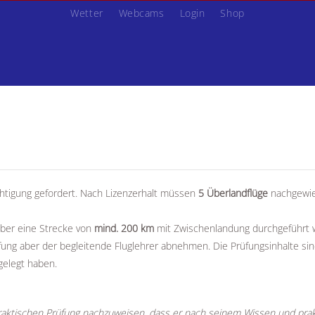
Wetter
Webcams
Login
Shop
htigung gefordert. Nach Lizenzerhalt müssen
5 Überlandflüge
nachgewi
ber eine Strecke von
mind. 200 km
mit Zwischenlandung durchgeführt 
üfung aber der begleitende Fluglehrer abnehmen. Die Prüfungsinhalte si
gelegt haben.
praktischen Prüfung nachzuweisen, dass er nach seinem Wissen und pra