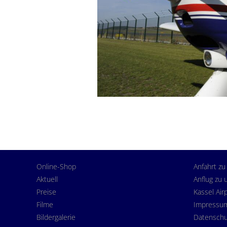
Online-Shop
Anfahrt zu
Aktuell
Anflug zu 
Preise
Kassel Air
Filme
Impressu
Bildergalerie
Datenschu